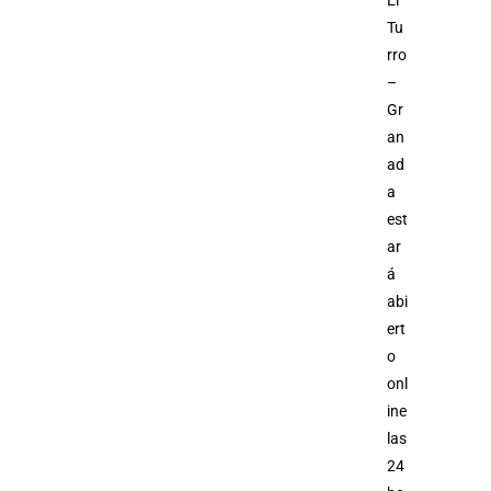
El
Tu
rro
–
Gr
an
ad
a
est
ar
á
abi
ert
o
onl
ine
las
24