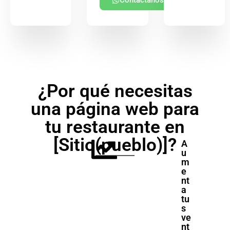
Contáctanos
¿Por qué necesitas
una página web para
tu restaurante en
[Sitio(pueblo)]?
A
u
m
e
nt
a
tu
s
ve
nt