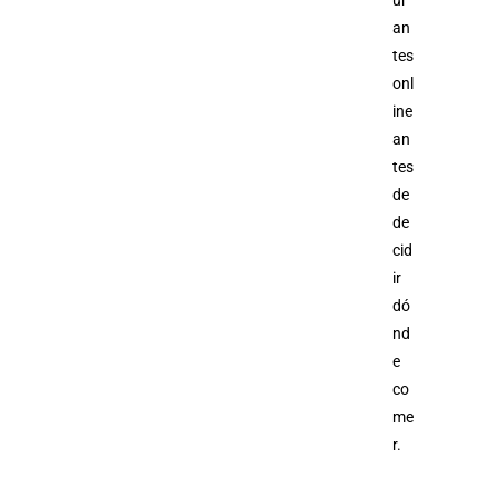
ur
an
tes
onl
ine
an
tes
de
de
cid
ir
dó
nd
e
co
me
r.