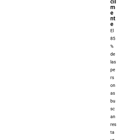
cil
m
e
nt
e
El
85
%
de
las
pe
rs
on
as
bu
sc
an
res
ta