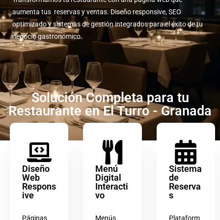
aumenta tus reservas y ventas. Diseño responsive, SEO
optimizado y sistemas de gestión integrados para el éxito de tu
negocio gastronómico.
Solución Completa para tu
Restaurante en El Turro - Granada
Diseño
Menú
Sistema
Web
Digital
de
Respons
Interacti
Reserva
ive
vo
s
Páginas
Menús
Plataform