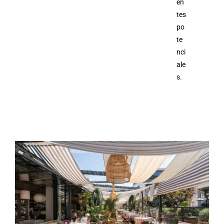
en
tes
po
te
nci
ale
s.