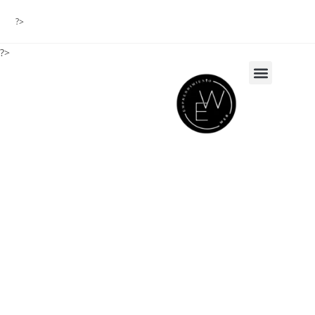
?>
?>