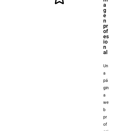
a
g
e
n
pr
of
es
io
n
al
Un
a
pá
gin
a
we
b
pr
of