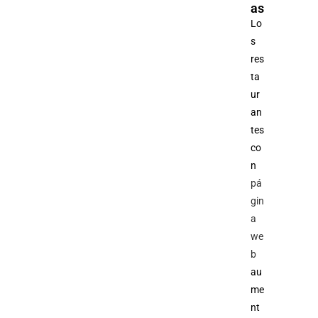
as
Lo
s
res
ta
ur
an
tes
co
n
pá
gin
a
we
b
au
me
nt