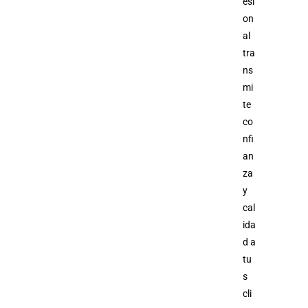
esi
on
al
tra
ns
mi
te
co
nfi
an
za
y
cal
ida
d a
tu
s
cli