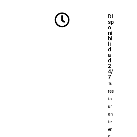
Di
sp
o
ni
bi
li
d
a
d
2
4/
7
Tu
res
ta
ur
an
te
en