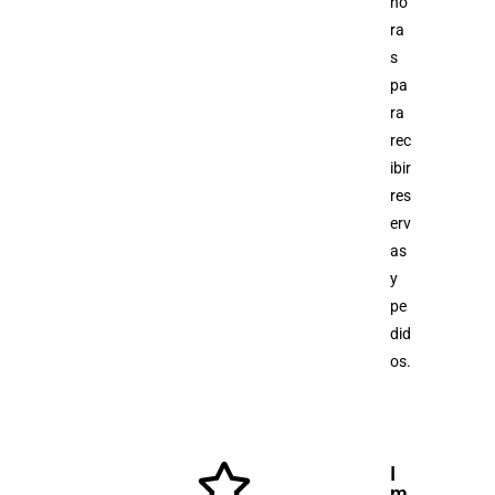
ho
ra
s
pa
ra
rec
ibir
res
erv
as
y
pe
did
os.
I
m