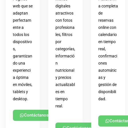
web que se
digitales
a completa
adaptan
atractivos
de
perfectam
con fotos
reservas
ente a
profesiona
online con
todos los
les, filtros
calendario
dispositivo
por
en tiempo
s,
categorías,
real,
garantizan
informació
confirmaci
do una
n
ones
experienci
nutricional
automátic
a óptima
y precios
as y
en móviles,
actualizabl
gestión de
tablets y
es en
disponibili
desktop.
tiempo
dad.
real.
Contáctanos
Contácta