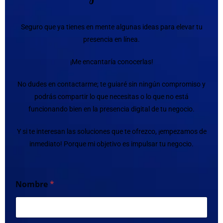
Seguro que ya tienes en mente algunas ideas para elevar tu
presencia en línea.
¡Me encantaría conocerlas!
No dudes en contactarme; te guiaré sin ningún compromiso y
podrás compartir lo que necesitas o lo que no está
funcionando bien en la presencia digital de tu negocio.
Y si te interesan las soluciones que te ofrezco, ¡empezamos de
inmediato! Porque mi objetivo es impulsar tu negocio.
Nombre
*