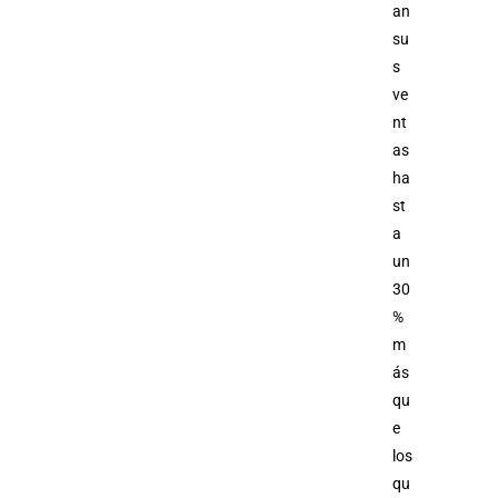
an
su
s
ve
nt
as
ha
st
a
un
30
%
m
ás
qu
e
los
qu