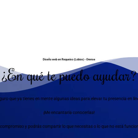
Diseño web en Requeixo (Lobios) - Orense
¿En qué te puedo ayudar?
guro que ya tienes en mente algunas ideas para elevar tu presencia en lín
¡Me encantaría conocerlas!
compromiso y podrás compartir lo que necesitas o lo que no está funciona