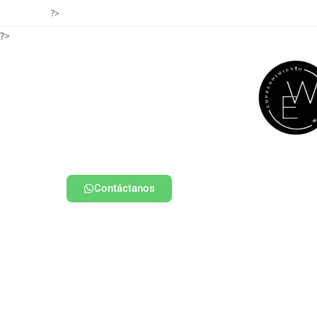
?>
?>
Contáctanos