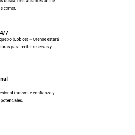
as buscan restaurantes online
de comer.
24/7
queixo (Lobios) – Orense estará
 horas para recibir reservas y
onal
sional transmite confianza y
s potenciales.