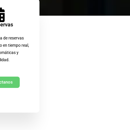
servas
a de reservas
o en tiempo real,
omáticas y
lidad.
ctanos