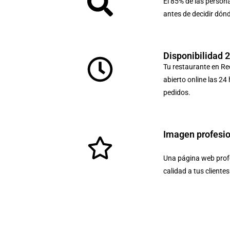
El 85% de las person
antes de decidir dón
Disponibilidad 
Tu restaurante en Re
abierto online las 24
pedidos.
Imagen profesi
Una página web profe
calidad a tus cliente