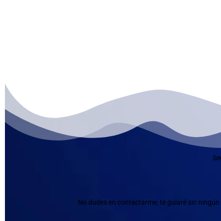
Se
No dudes en contactarme; te guiaré sin ningún 