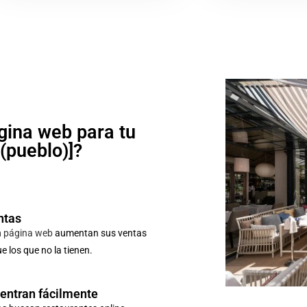
gina web para tu
o(pueblo)]?
ntas
n
página web
aumentan sus ventas
 los que no la tienen.
uentran fácilmente