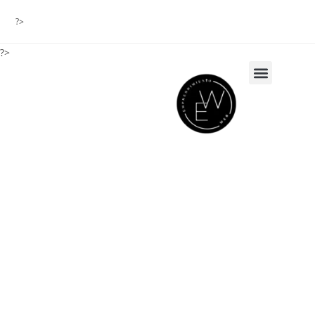
?>
?>