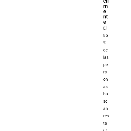
cil
m
e
nt
e
El
85
%
de
las
pe
rs
on
as
bu
sc
an
res
ta
ur