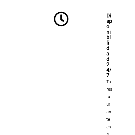
Di
sp
o
ni
bi
li
d
a
d
2
4/
7
Tu
res
ta
ur
an
te
en
Ni