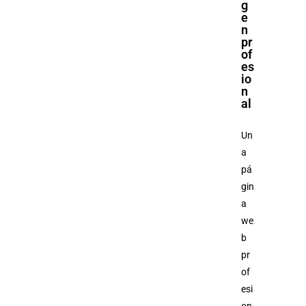
g
e
n
pr
of
es
io
n
al
Un
a
pá
gin
a
we
b
pr
of
esi
on