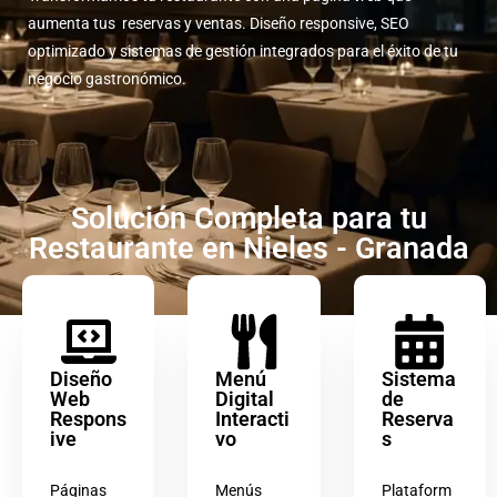
aumenta tus reservas y ventas. Diseño responsive, SEO
optimizado y sistemas de gestión integrados para el éxito de tu
negocio gastronómico.
Solución Completa para tu
Restaurante en Nieles - Granada
Diseño
Menú
Sistema
Web
Digital
de
Respons
Interacti
Reserva
ive
vo
s
Páginas
Menús
Plataform