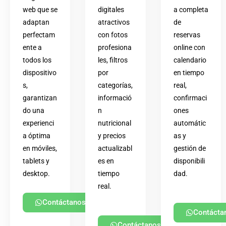
web que se
digitales
a completa
adaptan
atractivos
de
perfectam
con fotos
reservas
ente a
profesiona
online con
todos los
les, filtros
calendario
dispositivo
por
en tiempo
s,
categorías,
real,
garantizan
informació
confirmaci
do una
n
ones
experienci
nutricional
automátic
a óptima
y precios
as y
en móviles,
actualizabl
gestión de
tablets y
es en
disponibili
desktop.
tiempo
dad.
real.
Contáctanos
Contácta
Contáctanos