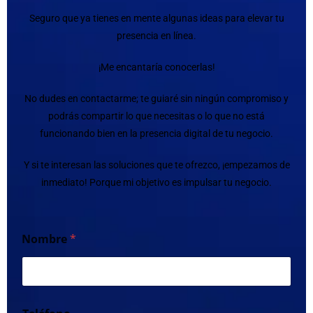
Seguro que ya tienes en mente algunas ideas para elevar tu
presencia en línea.
¡Me encantaría conocerlas!
No dudes en contactarme; te guiaré sin ningún compromiso y
podrás compartir lo que necesitas o lo que no está
funcionando bien en la presencia digital de tu negocio.
Y si te interesan las soluciones que te ofrezco, ¡empezamos de
inmediato! Porque mi objetivo es impulsar tu negocio.
Nombre
*