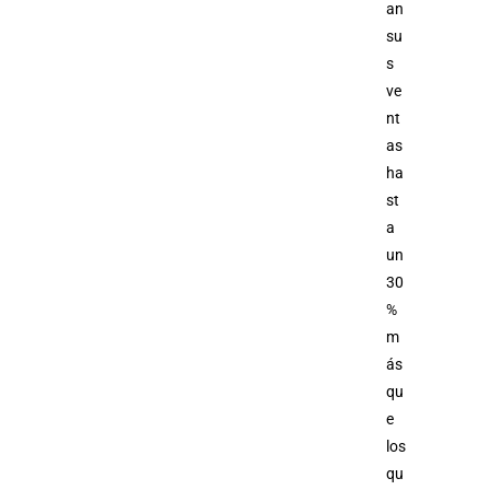
an
su
s
ve
nt
as
ha
st
a
un
30
%
m
ás
qu
e
los
qu