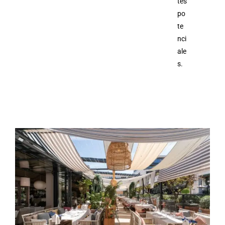
tes
po
te
nci
ale
s.