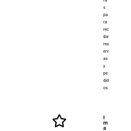
s
pa
ra
rec
ibir
res
erv
as
y
pe
did
os.
I
m
a