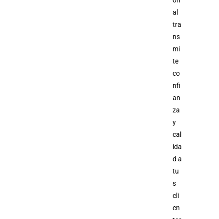
al
tra
ns
mi
te
co
nfi
an
za
y
cal
ida
d a
tu
s
cli
en