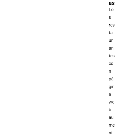
as
Lo
s
res
ta
ur
an
tes
co
n
pá
gin
a
we
b
au
me
nt