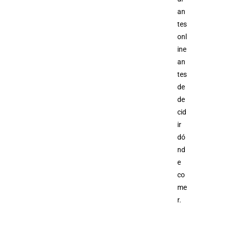
an
tes
onl
ine
an
tes
de
de
cid
ir
dó
nd
e
co
me
r.