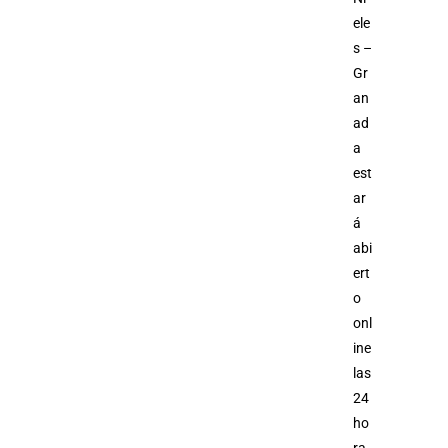
ele
s –
Gr
an
ad
a
est
ar
á
abi
ert
o
onl
ine
las
24
ho
ra