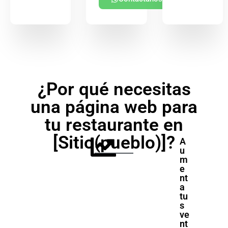
¿Por qué necesitas
una página web para
tu restaurante en
[Sitio(pueblo)]?
A
u
m
e
nt
a
tu
s
ve
nt