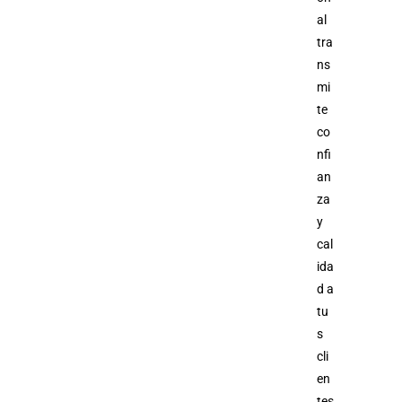
al
tra
ns
mi
te
co
nfi
an
za
y
cal
ida
d a
tu
s
cli
en
tes