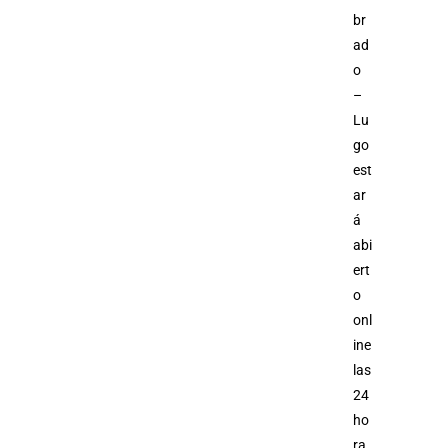
br
ad
o
–
Lu
go
est
ar
á
abi
ert
o
onl
ine
las
24
ho
ra