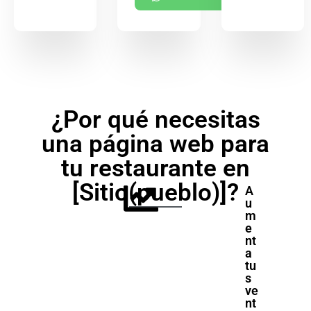
¿Por qué necesitas
una página web para
tu restaurante en
[Sitio(pueblo)]?
A
u
m
e
nt
a
tu
s
ve
nt