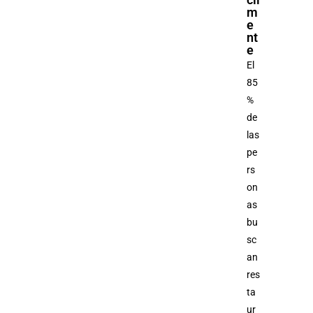
m
e
nt
e
El
85
%
de
las
pe
rs
on
as
bu
sc
an
res
ta
ur