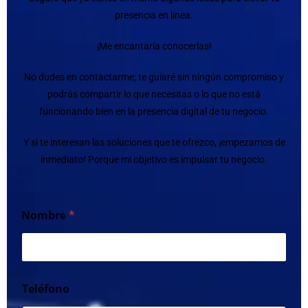
presencia en línea.
¡Me encantaría conocerlas!
No dudes en contactarme; te guiaré sin ningún compromiso y
podrás compartir lo que necesitas o lo que no está
funcionando bien en la presencia digital de tu negocio.
Y si te interesan las soluciones que te ofrezco, ¡empezamos de
inmediato! Porque mi objetivo es impulsar tu negocio.
Nombre
*
Teléfono