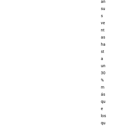
an
su
s
ve
nt
as
ha
st
a
un
30
%
m
ás
qu
e
los
qu