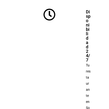
Di
sp
o
ni
bi
li
d
a
d
2
4/
7
Tu
res
ta
ur
an
te
en
So