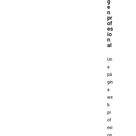
g
e
n
pr
of
es
io
n
al
Un
a
pá
gin
a
we
b
pr
of
esi
on