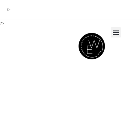
?>
?>