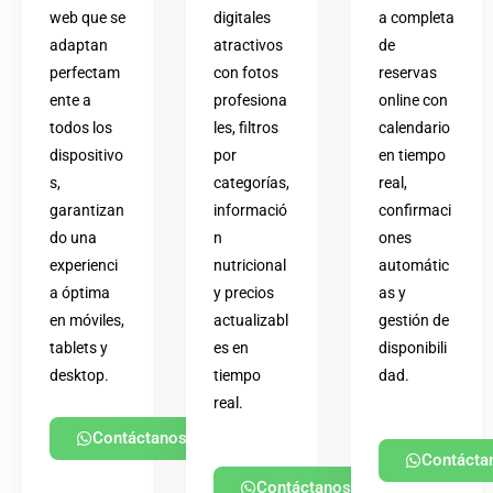
web que se
digitales
a completa
adaptan
atractivos
de
perfectam
con fotos
reservas
ente a
profesiona
online con
todos los
les, filtros
calendario
dispositivo
por
en tiempo
s,
categorías,
real,
garantizan
informació
confirmaci
do una
n
ones
experienci
nutricional
automátic
a óptima
y precios
as y
en móviles,
actualizabl
gestión de
tablets y
es en
disponibili
desktop.
tiempo
dad.
real.
Contáctanos
Contácta
Contáctanos