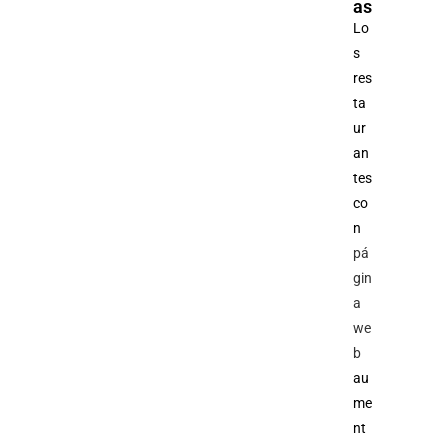
as
Lo
s
res
ta
ur
an
tes
co
n
pá
gin
a
we
b
au
me
nt