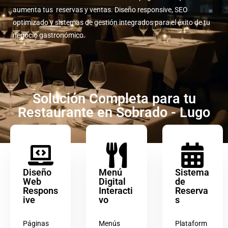
aumenta tus reservas y ventas. Diseño responsive, SEO
optimizado y sistemas de gestión integrados para el éxito de tu
negocio gastronómico.
Solución Completa para tu
Restaurante en Sobrado - Lugo
Diseño
Menú
Sistema
Web
Digital
de
Respons
Interacti
Reserva
ive
vo
s
Páginas
Menús
Plataform