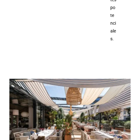
po
te
nci
ale
s.