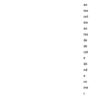
an
tes
onl
ine
an
tes
de
de
cid
ir
dó
nd
e
co
me
r.