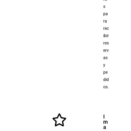
s
pa
ra
rec
ibir
res
erv
as
y
pe
did
os.
I
m
a