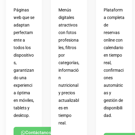
Páginas
Menús
Plataform
web que se
digitales
a completa
adaptan
atractivos
de
perfectam
con fotos
reservas
ente a
profesiona
online con
todos los
les, filtros
calendario
dispositivo
por
en tiempo
s,
categorías,
real,
garantizan
informació
confirmaci
do una
n
ones
experienci
nutricional
automátic
a óptima
y precios
as y
en móviles,
actualizabl
gestión de
tablets y
es en
disponibili
desktop.
tiempo
dad.
real.
Contáctanos