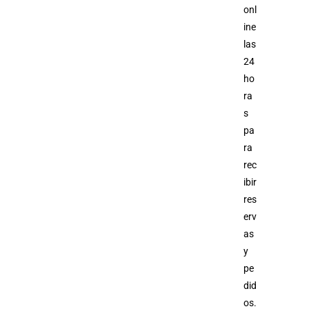
onl
ine
las
24
ho
ra
s
pa
ra
rec
ibir
res
erv
as
y
pe
did
os.