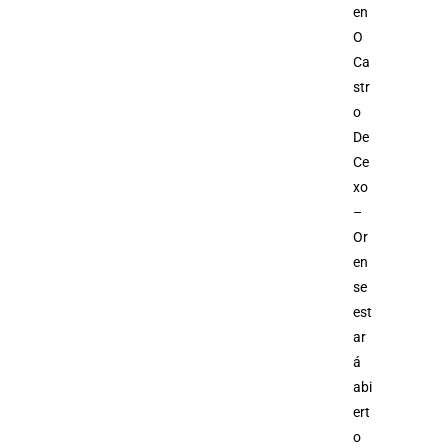
en
O
Ca
str
o
De
Ce
xo
–
Or
en
se
est
ar
á
abi
ert
o