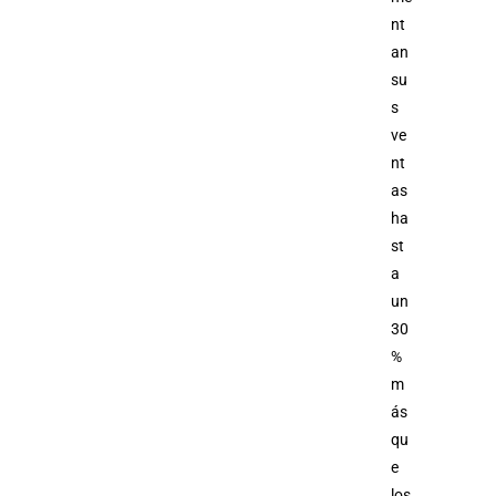
nt
an
su
s
ve
nt
as
ha
st
a
un
30
%
m
ás
qu
e
los