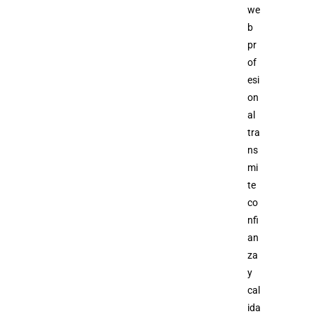
we
b
pr
of
esi
on
al
tra
ns
mi
te
co
nfi
an
za
y
cal
ida