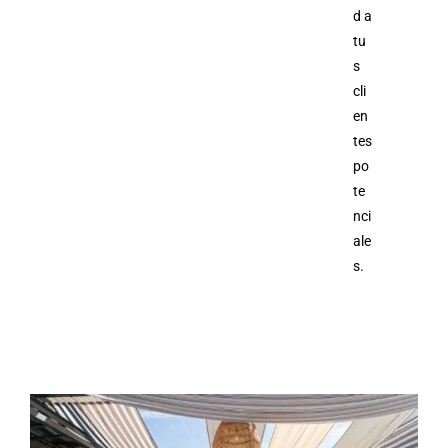
d a
tu
s
cli
en
tes
po
te
nci
ale
s.