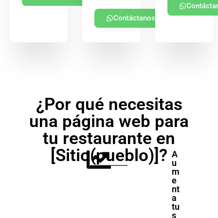
Contácta
Contáctanos
¿Por qué necesitas
una página web para
tu restaurante en
[Sitio(pueblo)]?
A
u
m
e
nt
a
tu
s