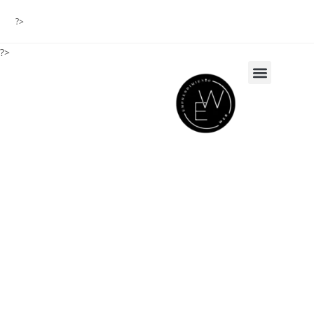
?>
?>