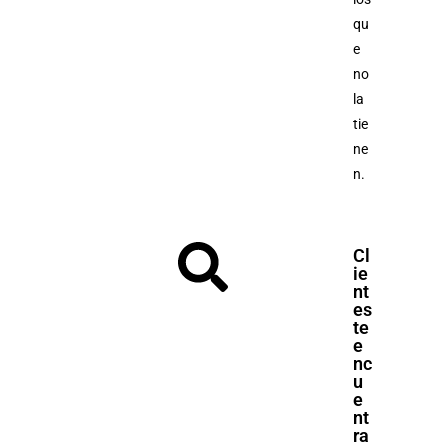
qu
e
no
la
tie
ne
n.
Cl
ie
nt
es
te
e
nc
u
e
nt
ra