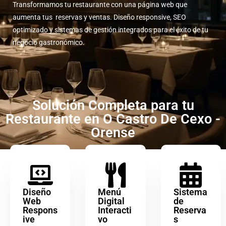
Transformamos tu restaurante con una página web que
aumenta tus reservas y ventas. Diseño responsive, SEO
optimizado y sistemas de gestión integrados para el éxito de tu
negocio gastronómico.
Solución Completa para tu
Restaurante en O Castro De Cexo -
Orense
Diseño
Menú
Sistema
Web
Digital
de
Respons
Interacti
Reserva
ive
vo
s