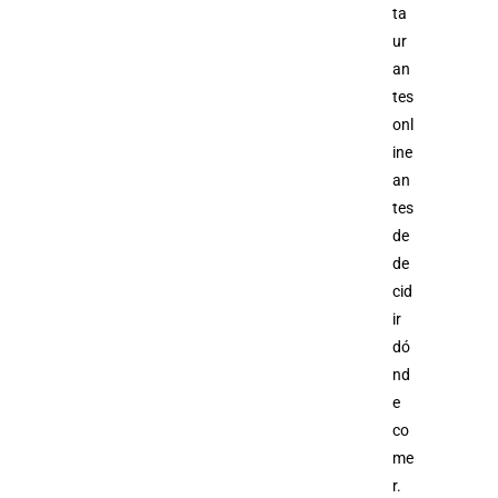
ta
ur
an
tes
onl
ine
an
tes
de
de
cid
ir
dó
nd
e
co
me
r.