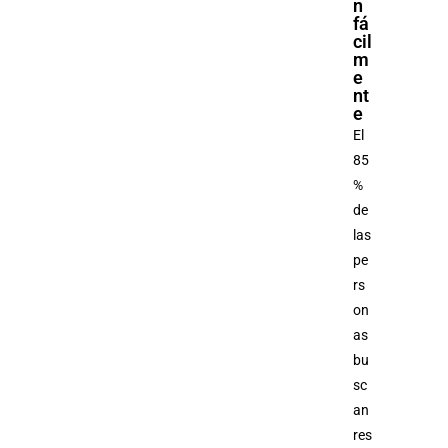
n
fá
cil
m
e
nt
e
El
85
%
de
las
pe
rs
on
as
bu
sc
an
res