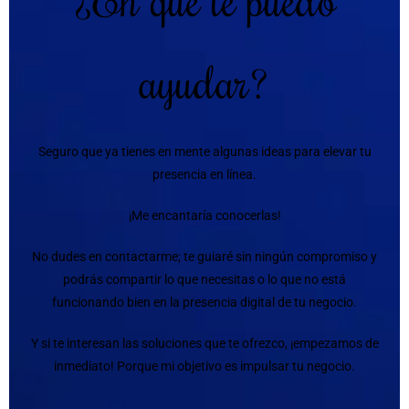
ayudar?
Seguro que ya tienes en mente algunas ideas para elevar tu
presencia en línea.
¡Me encantaría conocerlas!
No dudes en contactarme; te guiaré sin ningún compromiso y
podrás compartir lo que necesitas o lo que no está
funcionando bien en la presencia digital de tu negocio.
Y si te interesan las soluciones que te ofrezco, ¡empezamos de
inmediato! Porque mi objetivo es impulsar tu negocio.