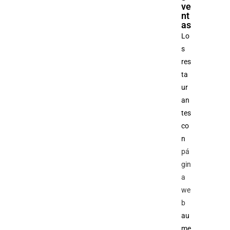
ve
nt
as
Lo
s
res
ta
ur
an
tes
co
n
pá
gin
a
we
b
au
me