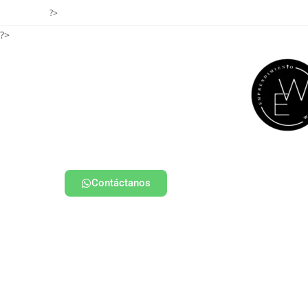
?>
?>
Contáctanos