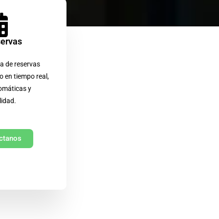
servas
a de reservas
o en tiempo real,
omáticas y
lidad.
ctanos