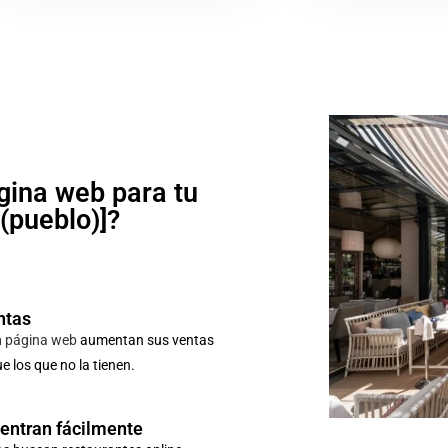
gina web para tu
o(pueblo)]?
ntas
n
página web
aumentan sus ventas
 los que no la tienen.
uentran fácilmente