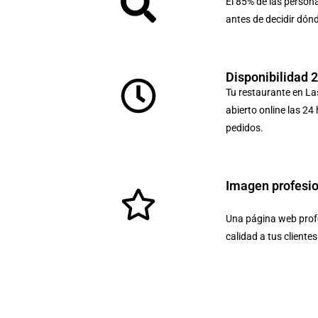
El 85% de las person
antes de decidir dón
Disponibilidad 
Tu restaurante en La
abierto online las 24
pedidos.
Imagen profesi
Una página web profe
calidad a tus cliente