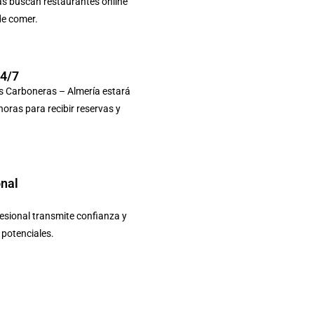
as buscan restaurantes online
de comer.
24/7
s Carboneras – Almería estará
 horas para recibir reservas y
onal
sional transmite confianza y
s potenciales.