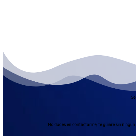
Se
No dudes en contactarme; te guiaré sin ningún 