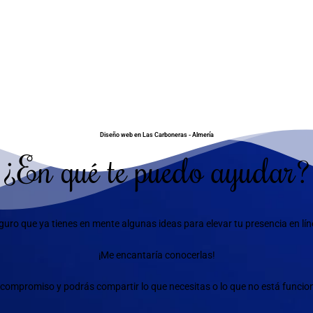
Diseño web en Las Carboneras - Almería
¿En qué te puedo ayudar?
guro que ya tienes en mente algunas ideas para elevar tu presencia en lín
¡Me encantaría conocerlas!
compromiso y podrás compartir lo que necesitas o lo que no está funciona