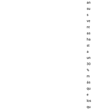
an
su
s
ve
nt
as
ha
st
a
un
30
%
m
ás
qu
e
los
qu