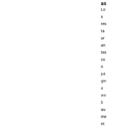
as
Lo
s
res
ta
ur
an
tes
co
n
pá
gin
a
we
b
au
me
nt