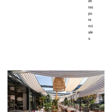
en
tes
po
te
nci
ale
s.