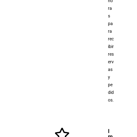
ho
ra
s
pa
ra
rec
ibir
res
erv
as
y
pe
did
os.
I
m