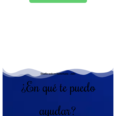
Diseño web en Hortichuela - Jaén
¿En qué te puedo
ayudar?