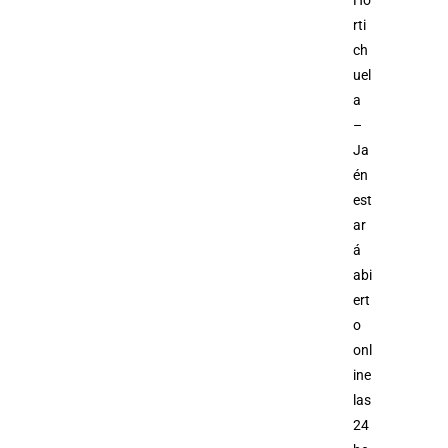
Ho
rti
ch
uel
a
–
Ja
én
est
ar
á
abi
ert
o
onl
ine
las
24