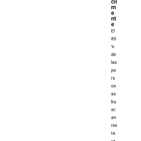
cil
m
e
nt
e
El
85
%
de
las
pe
rs
on
as
bu
sc
an
res
ta