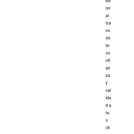
esi
on
al
tra
ns
mi
te
co
nfi
an
za
y
cal
ida
d a
tu
s
cli