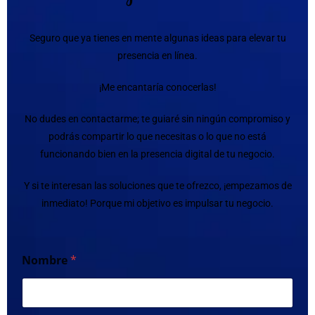
Seguro que ya tienes en mente algunas ideas para elevar tu
presencia en línea.
¡Me encantaría conocerlas!
No dudes en contactarme; te guiaré sin ningún compromiso y
podrás compartir lo que necesitas o lo que no está
funcionando bien en la presencia digital de tu negocio.
Y si te interesan las soluciones que te ofrezco, ¡empezamos de
inmediato! Porque mi objetivo es impulsar tu negocio.
Nombre
*