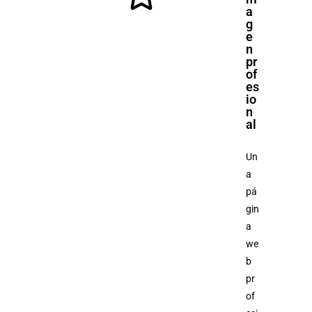
a
g
e
n
pr
of
es
io
n
al
Un
a
pá
gin
a
we
b
pr
of