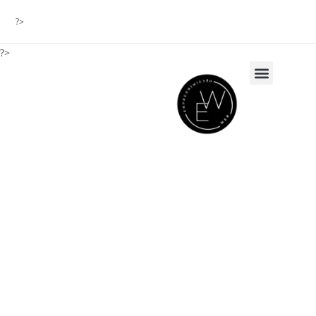
?>
?>