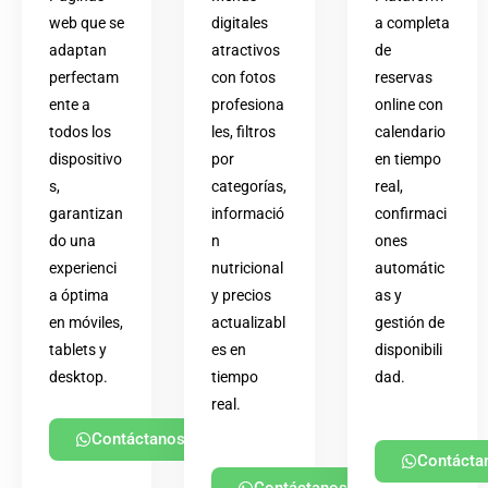
web que se
digitales
a completa
adaptan
atractivos
de
perfectam
con fotos
reservas
ente a
profesiona
online con
todos los
les, filtros
calendario
dispositivo
por
en tiempo
s,
categorías,
real,
garantizan
informació
confirmaci
do una
n
ones
experienci
nutricional
automátic
a óptima
y precios
as y
en móviles,
actualizabl
gestión de
tablets y
es en
disponibili
desktop.
tiempo
dad.
real.
Contáctanos
Contácta