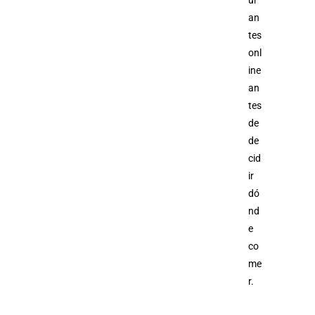
ur
an
tes
onl
ine
an
tes
de
de
cid
ir
dó
nd
e
co
me
r.