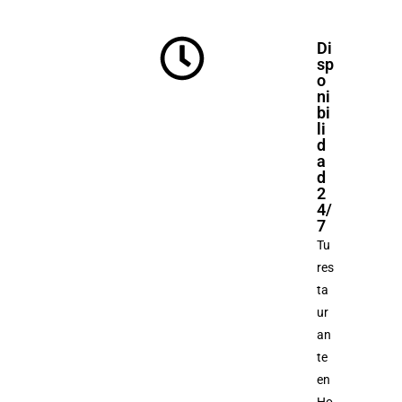
Di
sp
o
ni
bi
li
d
a
d
2
4/
7
Tu
res
ta
ur
an
te
en