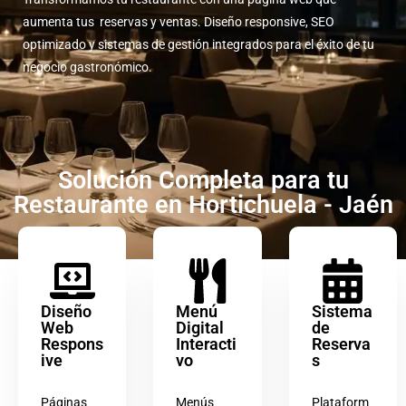
aumenta tus reservas y ventas. Diseño responsive, SEO
optimizado y sistemas de gestión integrados para el éxito de tu
negocio gastronómico.
Solución Completa para tu
Restaurante en Hortichuela - Jaén
Diseño
Menú
Sistema
Web
Digital
de
Respons
Interacti
Reserva
ive
vo
s
Páginas
Menús
Plataform