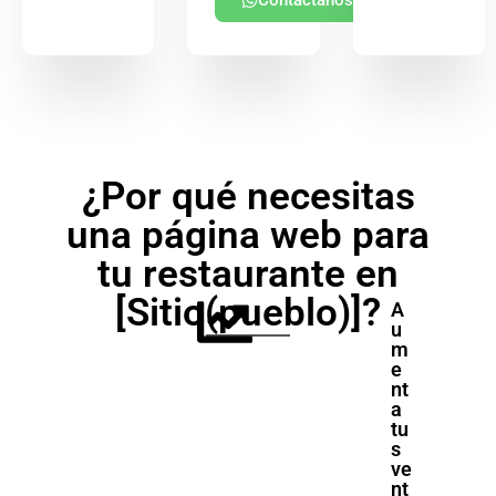
Contáctanos
¿Por qué necesitas
una página web para
tu restaurante en
[Sitio(pueblo)]?
A
u
m
e
nt
a
tu
s
ve
nt