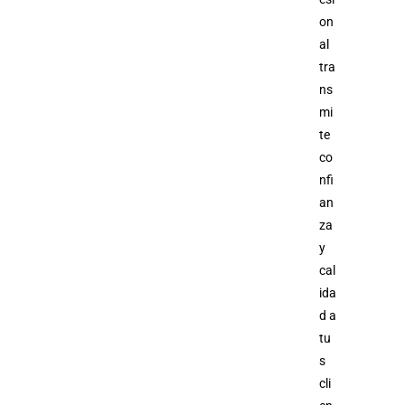
on
al
tra
ns
mi
te
co
nfi
an
za
y
cal
ida
d a
tu
s
cli