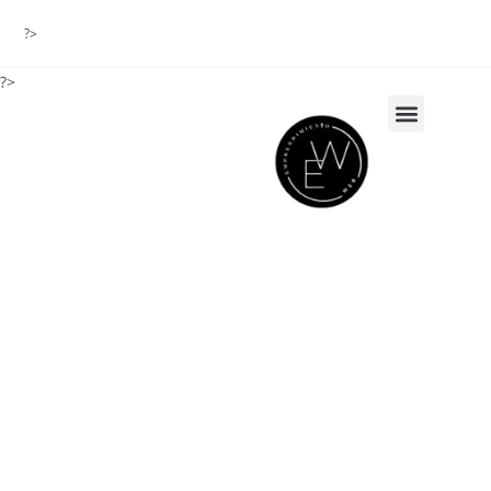
?>
?>