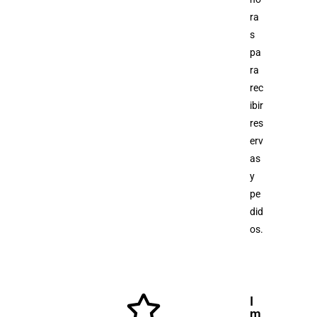
ra
s
pa
ra
rec
ibir
res
erv
as
y
pe
did
os.
I
m