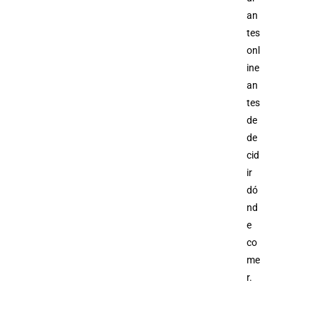
an
tes
onl
ine
an
tes
de
de
cid
ir
dó
nd
e
co
me
r.