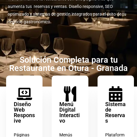
aumenta tus reservas y ventas. Diseño responsive, SEO
optimizado y sistemas de gestión integrados para el éxito de tu
negocio gastronómico.
Solución Completa para tu
Restaurante en Otura - Granada
Diseño
Menú
Sistema
Web
Digital
de
Respons
Interacti
Reserva
ive
vo
s
Páginas
Menús
Plataform