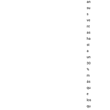
an
su
s
ve
nt
as
ha
st
a
un
30
%
m
ás
qu
e
los
qu