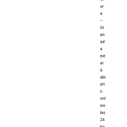
ur
a
–
Gr
an
ad
a
est
ar
á
abi
ert
o
onl
ine
las
24
ho