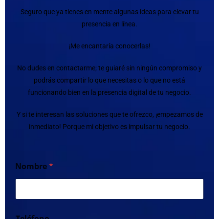
Seguro que ya tienes en mente algunas ideas para elevar tu
presencia en línea.
¡Me encantaría conocerlas!
No dudes en contactarme; te guiaré sin ningún compromiso y
podrás compartir lo que necesitas o lo que no está
funcionando bien en la presencia digital de tu negocio.
Y si te interesan las soluciones que te ofrezco, ¡empezamos de
inmediato! Porque mi objetivo es impulsar tu negocio.
Nombre
*
Teléfono