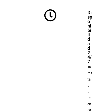
Di
sp
o
ni
bi
li
d
a
d
2
4/
7
Tu
res
ta
ur
an
te
en
Ot