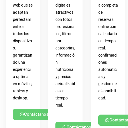
web que se
digitales
a completa
adaptan
atractivos
de
perfectam
con fotos
reservas
ente a
profesiona
online con
todos los
les, filtros
calendario
dispositivo
por
en tiempo
s,
categorías,
real,
garantizan
informació
confirmaci
do una
n
ones
experienci
nutricional
automátic
a óptima
y precios
as y
en móviles,
actualizabl
gestión de
tablets y
es en
disponibili
desktop.
tiempo
dad.
real.
Contáctanos
Contácta
Contáctanos