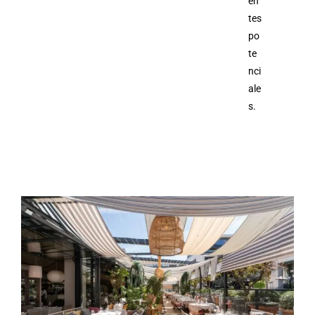
en
tes
po
te
nci
ale
s.