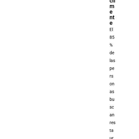
cil
m
e
nt
e
El
85
%
de
las
pe
rs
on
as
bu
sc
an
res
ta
ur