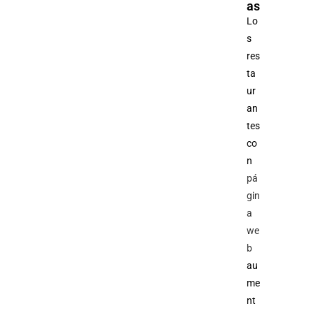
as
Lo
s
res
ta
ur
an
tes
co
n
pá
gin
a
we
b
au
me
nt