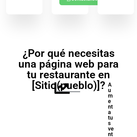
¿Por qué necesitas
una página web para
tu restaurante en
[Sitio(pueblo)]?
A
u
m
e
nt
a
tu
s
ve
nt