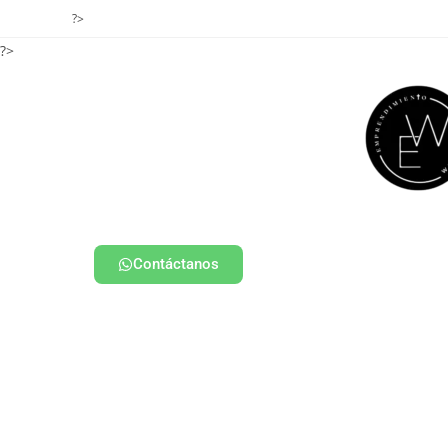
?>
?>
Contáctanos