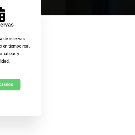
servas
a de reservas
o en tiempo real,
omáticas y
lidad.
ctanos