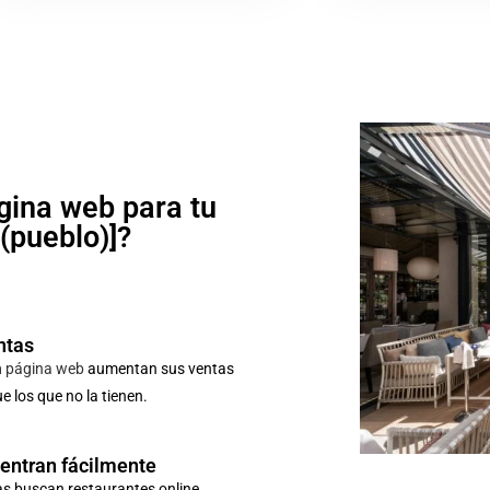
gina web para tu
o(pueblo)]?
ntas
n
página web
aumentan sus ventas
 los que no la tienen.
uentran fácilmente
as buscan restaurantes online