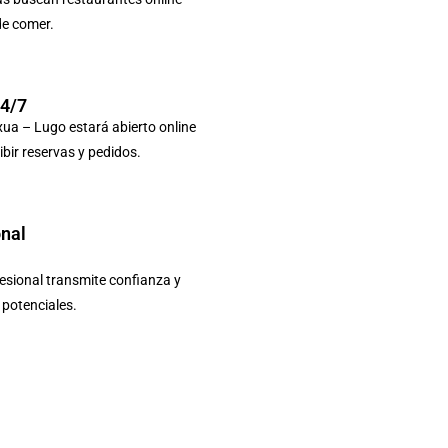
de comer.
24/7
xua – Lugo estará abierto online
ibir reservas y pedidos.
onal
sional transmite confianza y
s potenciales.