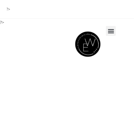
?>
?>