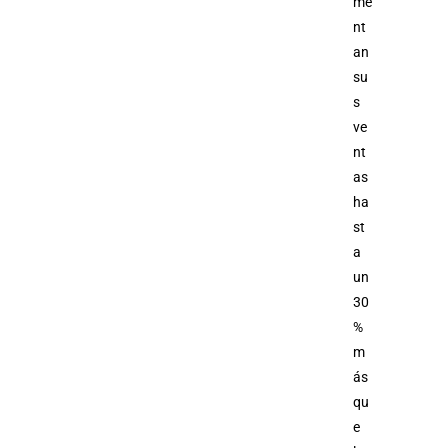
me
nt
an
su
s
ve
nt
as
ha
st
a
un
30
%
m
ás
qu
e