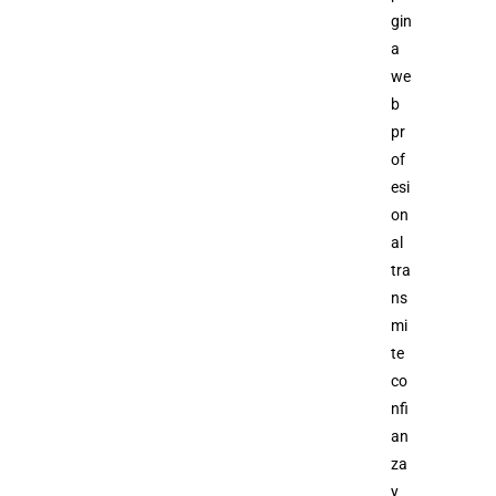
gin
a
we
b
pr
of
esi
on
al
tra
ns
mi
te
co
nfi
an
za
y