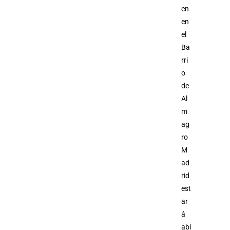
en
en
el
Ba
rri
o
de
Al
m
ag
ro
M
ad
rid
est
ar
á
abi