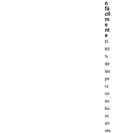
n
fá
cil
m
e
nt
e
El
85
%
de
las
pe
rs
on
as
bu
sc
an
res