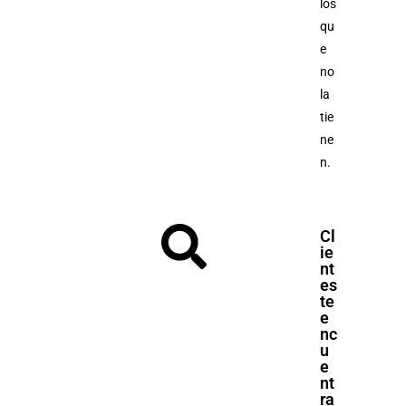
los
qu
e
no
la
tie
ne
n.
Cl
ie
nt
es
te
e
nc
u
e
nt
ra