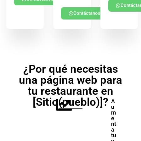
Contácta
Contáctanos
¿Por qué necesitas
una página web para
tu restaurante en
[Sitio(pueblo)]?
A
u
m
e
nt
a
tu
s