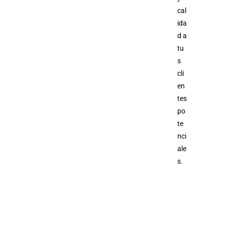
cal
ida
d a
tu
s
cli
en
tes
po
te
nci
ale
s.