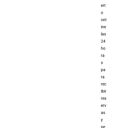
ert
o
onl
ine
las
24
ho
ra
s
pa
ra
rec
ibir
res
erv
as
y
pe