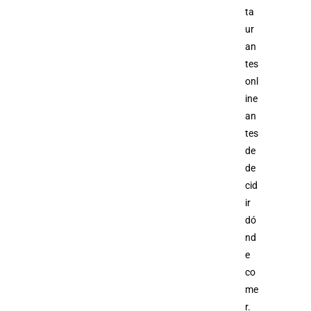
ta
ur
an
tes
onl
ine
an
tes
de
de
cid
ir
dó
nd
e
co
me
r.