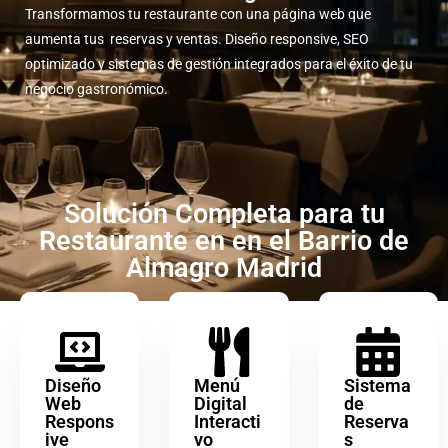
Transformamos tu restaurante con una página web que
aumenta tus reservas y ventas. Diseño responsive, SEO
optimizado y sistemas de gestión integrados para el éxito de tu
negocio gastronómico.
Solución Completa para tu
Restaurante en en el Barrio de
Almagro Madrid
Diseño
Menú
Sistema
Web
Digital
de
Respons
Interacti
Reserva
ive
vo
s