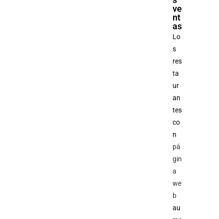
ve
nt
as
Lo
s
res
ta
ur
an
tes
co
n
pá
gin
a
we
b
au