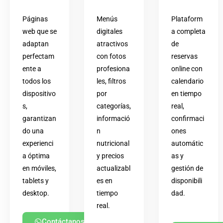
Páginas
Menús
Plataform
web que se
digitales
a completa
adaptan
atractivos
de
perfectam
con fotos
reservas
ente a
profesiona
online con
todos los
les, filtros
calendario
dispositivo
por
en tiempo
s,
categorías,
real,
garantizan
informació
confirmaci
do una
n
ones
experienci
nutricional
automátic
a óptima
y precios
as y
en móviles,
actualizabl
gestión de
tablets y
es en
disponibili
desktop.
tiempo
dad.
real.
Contáctanos