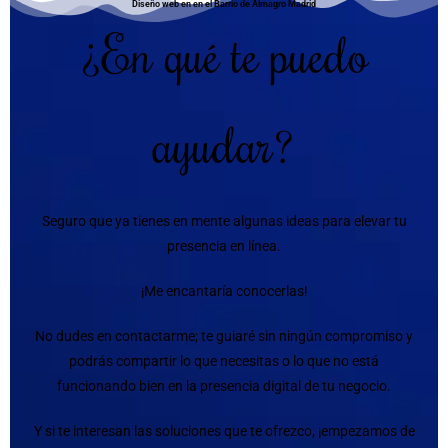
Diseño web en en el Barrio de Almagro Madrid
¿En qué te puedo
ayudar?
Seguro que ya tienes en mente algunas ideas para elevar tu
presencia en línea.
¡Me encantaría conocerlas!
No dudes en contactarme; te guiaré sin ningún compromiso y
podrás compartir lo que necesitas o lo que no está
funcionando bien en la presencia digital de tu negocio.
Y si te interesan las soluciones que te ofrezco, ¡empezamos de