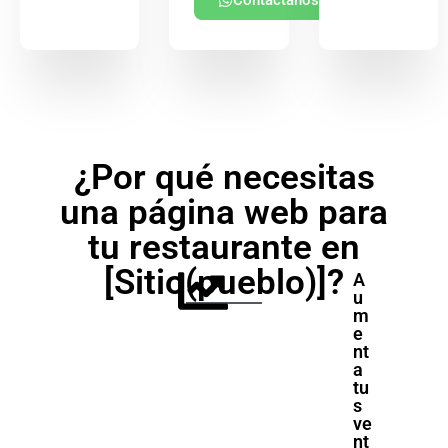
Contáctanos
¿Por qué necesitas
una página web para
tu restaurante en
[Sitio(pueblo)]?
A
u
m
e
nt
a
tu
s
ve
nt