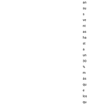
an
su
s
ve
nt
as
ha
st
a
un
30
%
m
ás
qu
e
los
qu