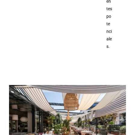
en
tes
po
te
nci
ale
s.