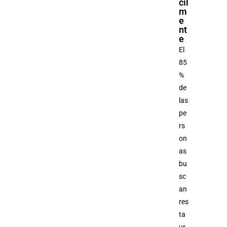
cil
m
e
nt
e
El
85
%
de
las
pe
rs
on
as
bu
sc
an
res
ta