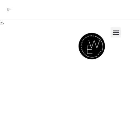
?>
?>