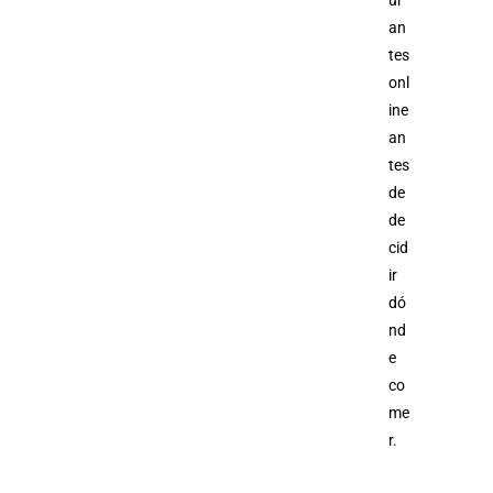
ur
an
tes
onl
ine
an
tes
de
de
cid
ir
dó
nd
e
co
me
r.