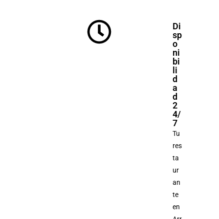
Di
sp
o
ni
bi
li
d
a
d
2
4/
7
Tu
res
ta
ur
an
te
en