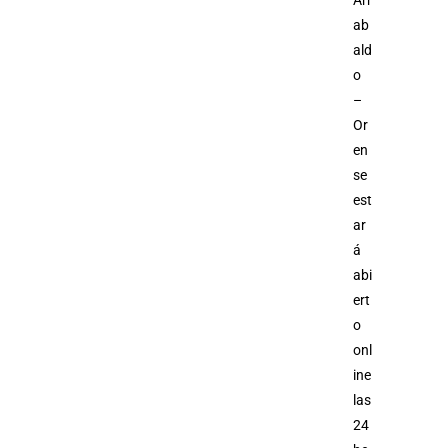
Arr
ab
ald
o
–
Or
en
se
est
ar
á
abi
ert
o
onl
ine
las
24