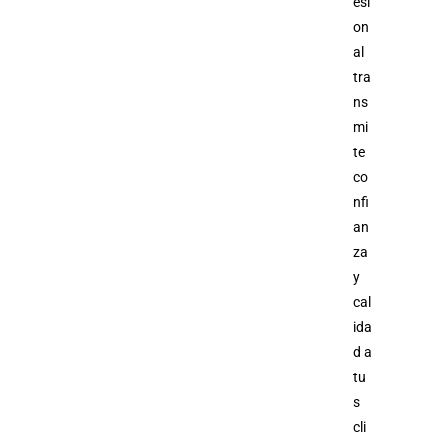
esi
on
al
tra
ns
mi
te
co
nfi
an
za
y
cal
ida
d a
tu
s
cli