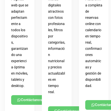
web que se
digitales
a completa
adaptan
atractivos
de
perfectam
con fotos
reservas
ente a
profesiona
online con
todos los
les, filtros
calendario
dispositivo
por
en tiempo
s,
categorías,
real,
garantizan
informació
confirmaci
do una
n
ones
experienci
nutricional
automátic
a óptima
y precios
as y
en móviles,
actualizabl
gestión de
tablets y
es en
disponibili
desktop.
tiempo
dad.
real.
Contáctanos
Contácta