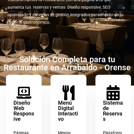
aumenta tus reservas y ventas. Diseño responsive, SEO
optimizado y sistemas de gestión integrados para el éxito de tu
negocio gastronómico.
Solución Completa para tu
Restaurante en Arrabaldo - Orense
Diseño
Menú
Sistema
Web
Digital
de
Respons
Interacti
Reserva
ive
vo
s
Páginas
Menús
Plataform