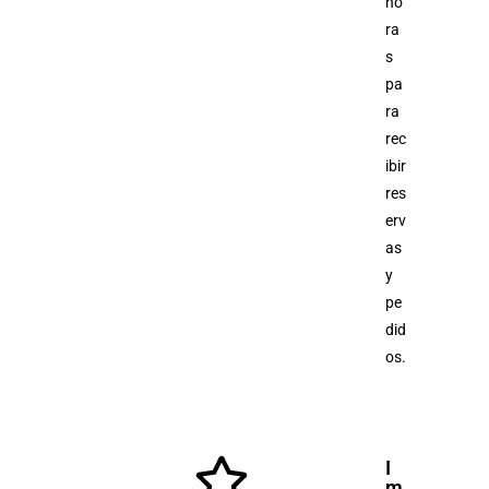
ho
ra
s
pa
ra
rec
ibir
res
erv
as
y
pe
did
os.
I
m