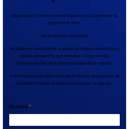
Seguro que ya tienes en mente algunas ideas para elevar tu
presencia en línea.
¡Me encantaría conocerlas!
No dudes en contactarme; te guiaré sin ningún compromiso y
podrás compartir lo que necesitas o lo que no está
funcionando bien en la presencia digital de tu negocio.
Y si te interesan las soluciones que te ofrezco, ¡empezamos de
inmediato! Porque mi objetivo es impulsar tu negocio.
Nombre
*