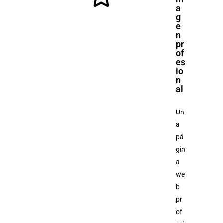
a
g
e
n
pr
of
es
io
n
al
Un
a
pá
gin
a
we
b
pr
of