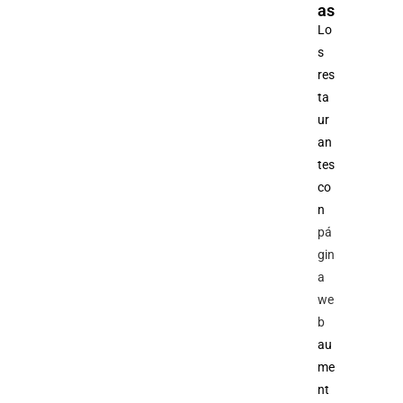
as
Lo
s
res
ta
ur
an
tes
co
n
pá
gin
a
we
b
au
me
nt