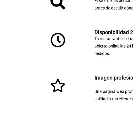
El 85% de las person
antes de decidir dón
Disponibilidad 
Tu restaurante en Lu
abierto online las 24
pedidos.
Imagen profesi
Una página web profe
calidad a tus cliente