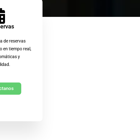
servas
a de reservas
o en tiempo real,
omáticas y
lidad.
ctanos