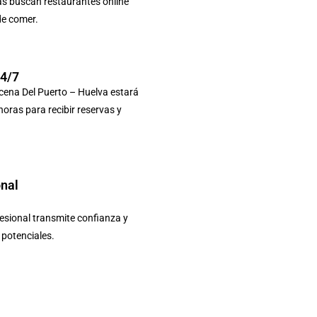
as buscan restaurantes online
de comer.
24/7
cena Del Puerto – Huelva estará
 horas para recibir reservas y
onal
sional transmite confianza y
s potenciales.