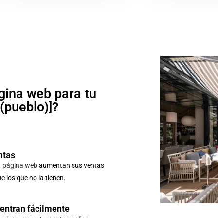
gina web para tu
o(pueblo)]?
ntas
n
página web
aumentan sus ventas
 los que no la tienen.
uentran fácilmente