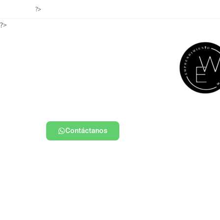
?>
?>
Contáctanos