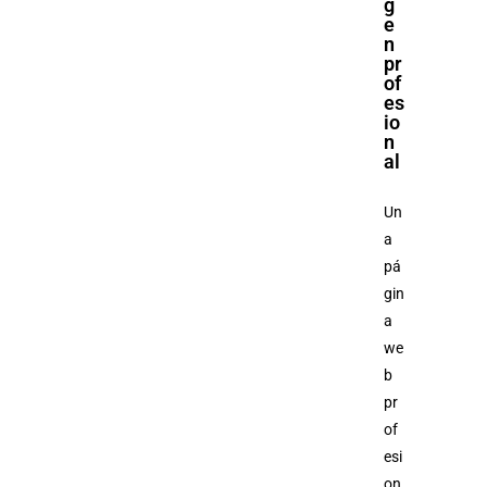
g
e
n
pr
of
es
io
n
al
Un
a
pá
gin
a
we
b
pr
of
esi
on