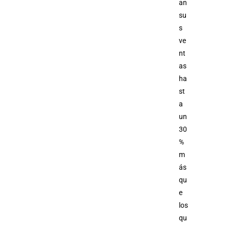
an
su
s
ve
nt
as
ha
st
a
un
30
%
m
ás
qu
e
los
qu