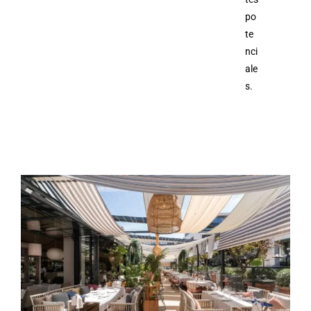
po
te
nci
ale
s.