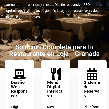
aumenta tus reservas y ventas. Diseño responsive, SEO
optimizado y sistemas de gestión integrados para el éxito de tu
negocio gastronómico.
Solución Completa para tu
Restaurante en Loja - Granada
Diseño
Menú
Sistema
Web
Digital
de
Respons
Interacti
Reserva
ive
vo
s
Páginas
Menús
Plataform