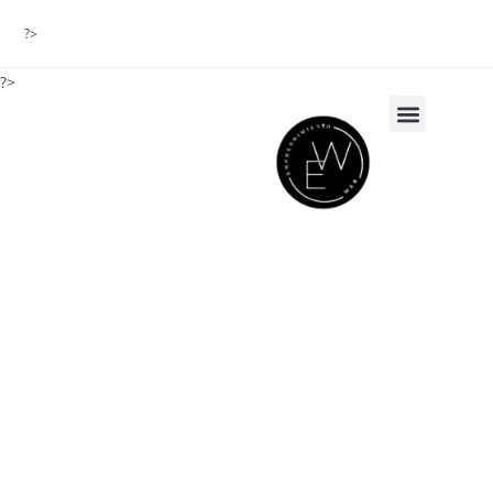
?>
?>