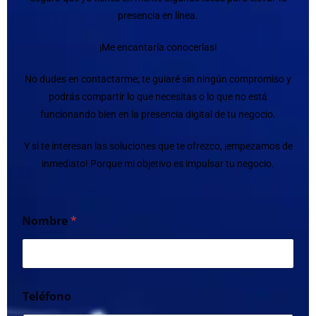
presencia en línea.
¡Me encantaría conocerlas!
No dudes en contactarme; te guiaré sin ningún compromiso y
podrás compartir lo que necesitas o lo que no está
funcionando bien en la presencia digital de tu negocio.
Y si te interesan las soluciones que te ofrezco, ¡empezamos de
inmediato! Porque mi objetivo es impulsar tu negocio.
Nombre
*
Teléfono