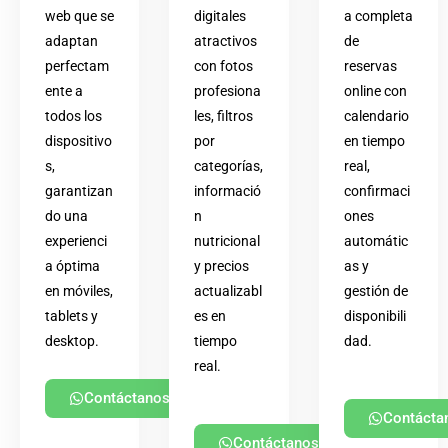
web que se
digitales
a completa
adaptan
atractivos
de
perfectam
con fotos
reservas
ente a
profesiona
online con
todos los
les, filtros
calendario
dispositivo
por
en tiempo
s,
categorías,
real,
garantizan
informació
confirmaci
do una
n
ones
experienci
nutricional
automátic
a óptima
y precios
as y
en móviles,
actualizabl
gestión de
tablets y
es en
disponibili
desktop.
tiempo
dad.
real.
Contáctanos
Contácta
Contáctanos