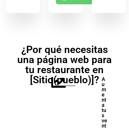
¿Por qué necesitas
una página web para
tu restaurante en
[Sitio(pueblo)]?
A
u
m
e
nt
a
tu
s
ve
nt