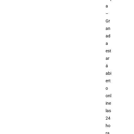
a
–
Gr
an
ad
a
est
ar
á
abi
ert
o
onl
ine
las
24
ho
ra