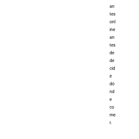
an
tes
onl
ine
an
tes
de
de
cid
ir
dó
nd
e
co
me
r.