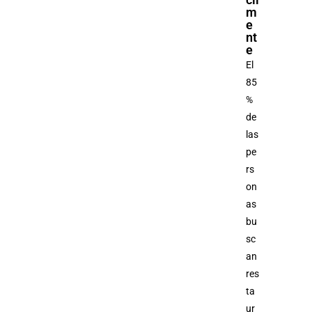
m
e
nt
e
El
85
%
de
las
pe
rs
on
as
bu
sc
an
res
ta
ur