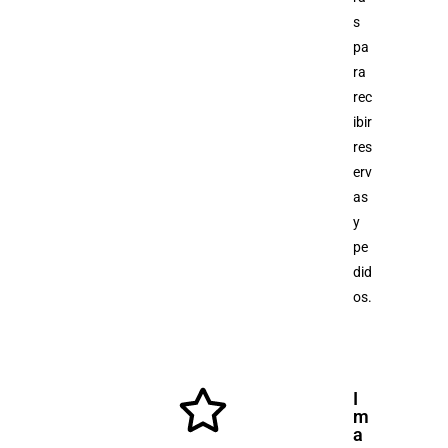
s
pa
ra
rec
ibir
res
erv
as
y
pe
did
os.
I
m
a