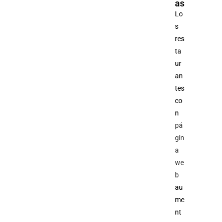
as
Lo
s
res
ta
ur
an
tes
co
n
pá
gin
a
we
b
au
me
nt