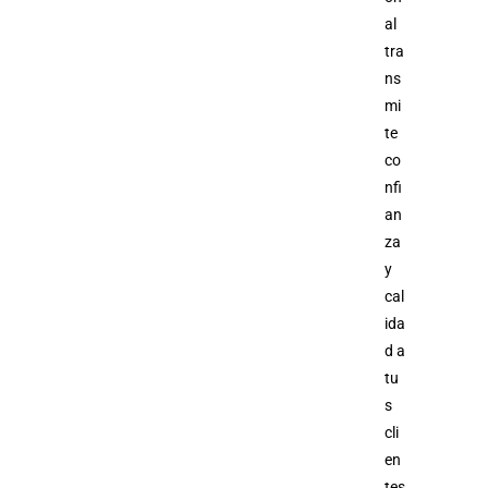
al
tra
ns
mi
te
co
nfi
an
za
y
cal
ida
d a
tu
s
cli
en
tes