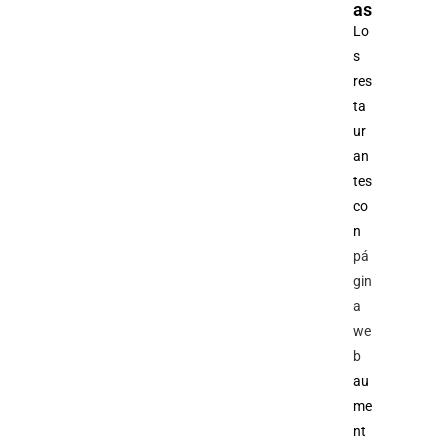
as
Lo
s
res
ta
ur
an
tes
co
n
pá
gin
a
we
b
au
me
nt