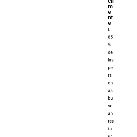
cil
m
e
nt
e
El
85
%
de
las
pe
rs
on
as
bu
sc
an
res
ta
ur