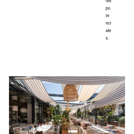
tes
po
te
nci
ale
s.