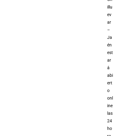
illu
ev
ar
–
Ja
én
est
ar
á
abi
ert
o
onl
ine
las
24
ho
ra