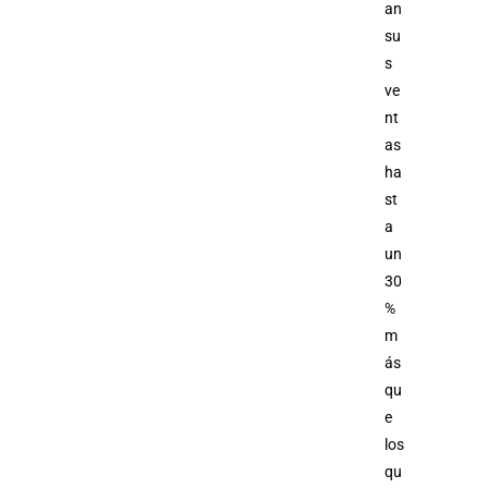
an
su
s
ve
nt
as
ha
st
a
un
30
%
m
ás
qu
e
los
qu