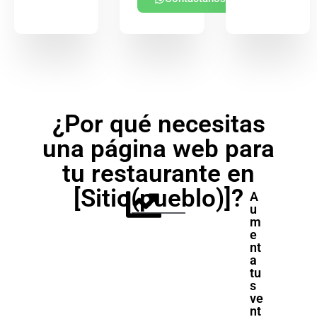
¿Por qué necesitas
una página web para
tu restaurante en
[Sitio(pueblo)]?
A
u
m
e
nt
a
tu
s
ve
nt