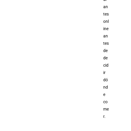
an
tes
onl
ine
an
tes
de
de
cid
ir
dó
nd
e
co
me
r.