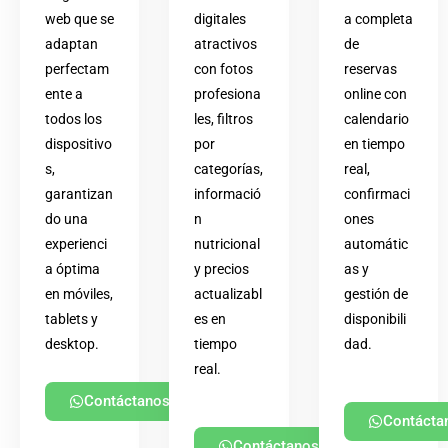
web que se
digitales
a completa
adaptan
atractivos
de
perfectam
con fotos
reservas
ente a
profesiona
online con
todos los
les, filtros
calendario
dispositivo
por
en tiempo
s,
categorías,
real,
garantizan
informació
confirmaci
do una
n
ones
experienci
nutricional
automátic
a óptima
y precios
as y
en móviles,
actualizabl
gestión de
tablets y
es en
disponibili
desktop.
tiempo
dad.
real.
Contáctanos
Contácta
Contáctanos