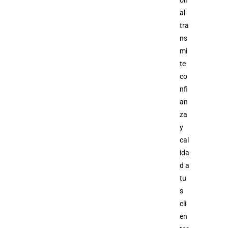
al
tra
ns
mi
te
co
nfi
an
za
y
cal
ida
d a
tu
s
cli
en