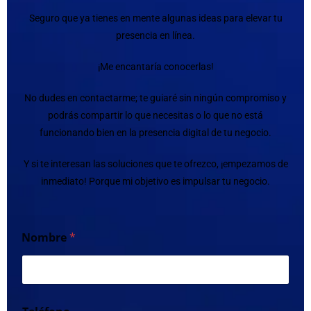
Seguro que ya tienes en mente algunas ideas para elevar tu
presencia en línea.
¡Me encantaría conocerlas!
No dudes en contactarme; te guiaré sin ningún compromiso y
podrás compartir lo que necesitas o lo que no está
funcionando bien en la presencia digital de tu negocio.
Y si te interesan las soluciones que te ofrezco, ¡empezamos de
inmediato! Porque mi objetivo es impulsar tu negocio.
Nombre
*