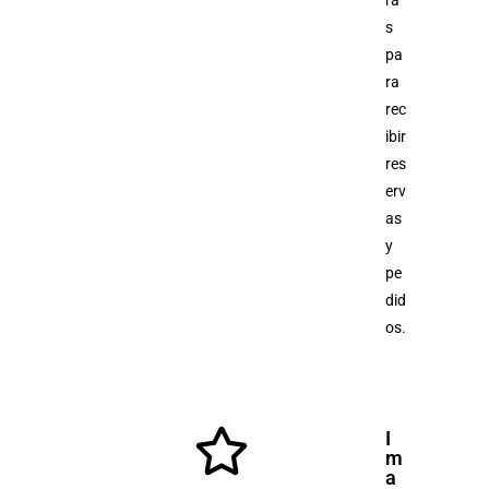
s
pa
ra
rec
ibir
res
erv
as
y
pe
did
os.
I
m
a