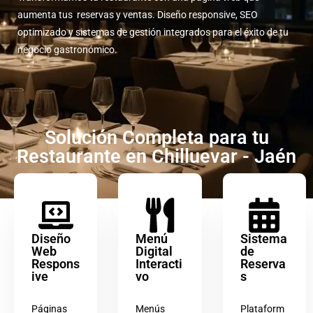
aumenta tus reservas y ventas. Diseño responsive, SEO
optimizado y sistemas de gestión integrados para el éxito de tu
negocio gastronómico.
Solución Completa para tu
Restaurante en Chilluevar - Jaén
Diseño
Menú
Sistema
Web
Digital
de
Respons
Interacti
Reserva
ive
vo
s
Páginas
Menús
Plataform