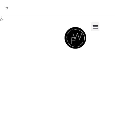
?>
?>