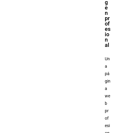
g
e
n
pr
of
es
io
n
al
Un
a
pá
gin
a
we
b
pr
of
esi
on