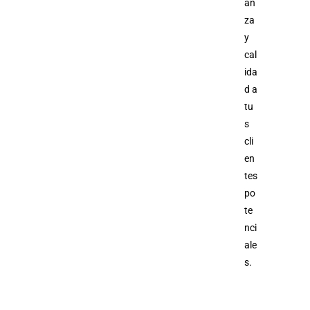
an
za
y
cal
ida
d a
tu
s
cli
en
tes
po
te
nci
ale
s.