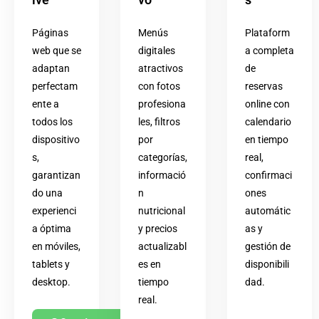
Páginas
Menús
Plataform
web que se
digitales
a completa
adaptan
atractivos
de
perfectam
con fotos
reservas
ente a
profesiona
online con
todos los
les, filtros
calendario
dispositivo
por
en tiempo
s,
categorías,
real,
garantizan
informació
confirmaci
do una
n
ones
experienci
nutricional
automátic
a óptima
y precios
as y
en móviles,
actualizabl
gestión de
tablets y
es en
disponibili
desktop.
tiempo
dad.
real.