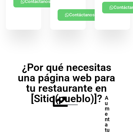
Contáctanos
Contácta
Contáctanos
¿Por qué necesitas
una página web para
tu restaurante en
[Sitio(pueblo)]?
A
u
m
e
nt
a
tu