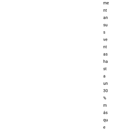
me
nt
an
su
s
ve
nt
as
ha
st
a
un
30
%
m
ás
qu
e