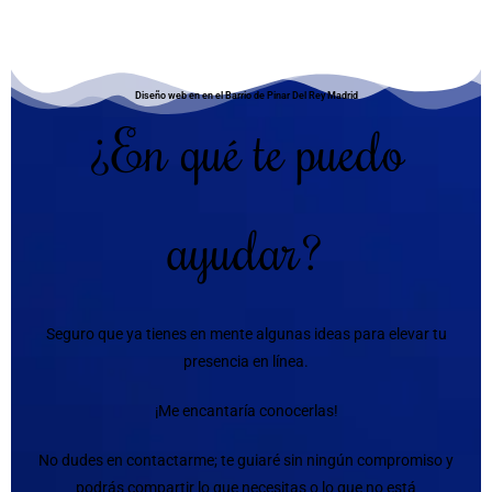
Diseño web en en el Barrio de Pinar Del Rey Madrid
¿En qué te puedo
ayudar?
Seguro que ya tienes en mente algunas ideas para elevar tu
presencia en línea.
¡Me encantaría conocerlas!
No dudes en contactarme; te guiaré sin ningún compromiso y
podrás compartir lo que necesitas o lo que no está