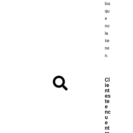
los
qu
e
no
la
tie
ne
n.
Cl
ie
nt
es
te
e
nc
u
e
nt