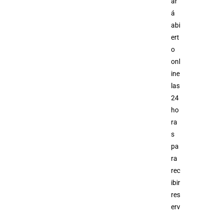
ar
á
abi
ert
o
onl
ine
las
24
ho
ra
s
pa
ra
rec
ibir
res
erv