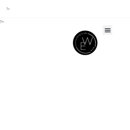
?>
?>