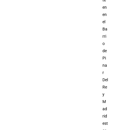
en
en
el
Ba
rri
o
de
Pi
na
r
Del
Re
y
M
ad
rid
est