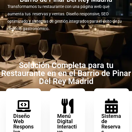
Transformamos tu restaurante con una página web que
aumenta tus reservas y ventas. Diseño responsive, SEO
optimizado y sistemas de gestión integrados para el éxito de tu
negocio gastronómico.
Solución Completa para tu
Restaurante en en el Barrio de Pinar
Del Rey Madrid
Diseño
Menú
Sistema
Web
Digital
de
Respons
Interacti
Reserva
ive
vo
s