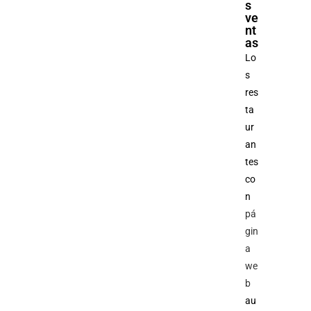
s
ve
nt
as
Lo
s
res
ta
ur
an
tes
co
n
pá
gin
a
we
b
au