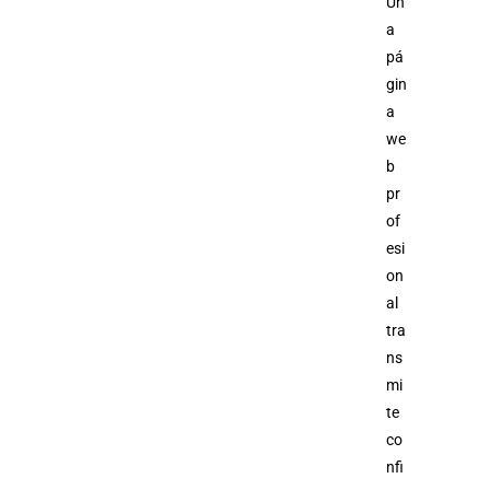
Un
a
pá
gin
a
we
b
pr
of
esi
on
al
tra
ns
mi
te
co
nfi