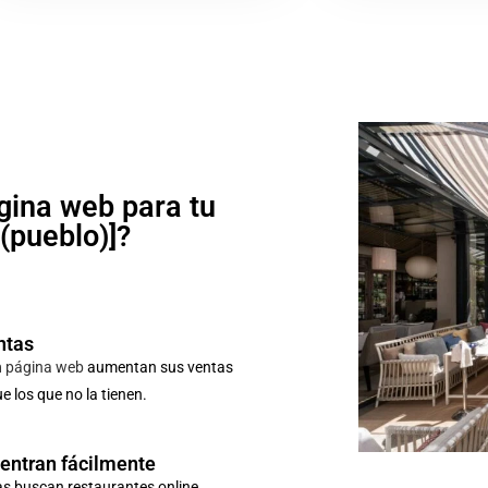
gina web para tu
o(pueblo)]?
ntas
n
página web
aumentan sus ventas
 los que no la tienen.
uentran fácilmente
as buscan restaurantes online