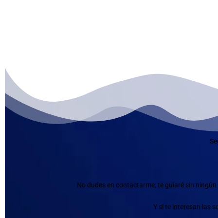
Se
No dudes en contactarme; te guiaré sin ningún 
Y si te interesan las