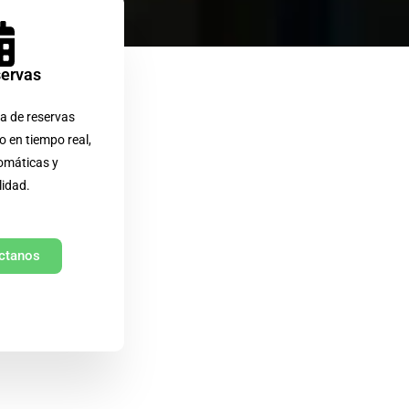
servas
a de reservas
o en tiempo real,
omáticas y
lidad.
ctanos