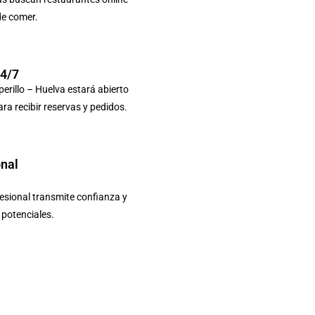
de comer.
24/7
erillo – Huelva estará abierto
ara recibir reservas y pedidos.
onal
sional transmite confianza y
s potenciales.