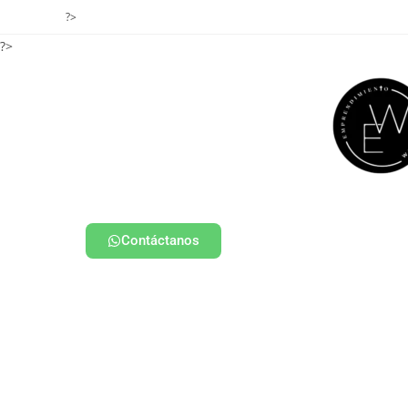
?>
?>
Contáctanos