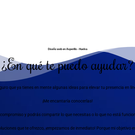
Diseño web en Asperillo - Huelva
¿En qué te puedo ayudar?
guro que ya tienes en mente algunas ideas para elevar tu presencia en lín
¡Me encantaría conocerlas!
compromiso y podrás compartir lo que necesitas o lo que no está funciona
 soluciones que te ofrezco, ¡empezamos de inmediato! Porque mi objetivo e