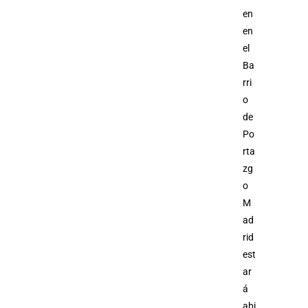
en
en
el
Ba
rri
o
de
Po
rta
zg
o
M
ad
rid
est
ar
á
abi