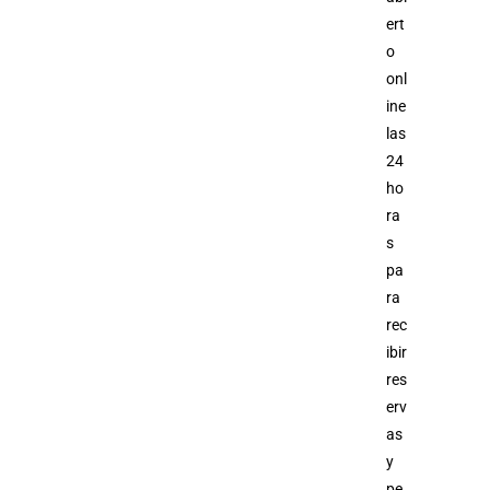
ert
o
onl
ine
las
24
ho
ra
s
pa
ra
rec
ibir
res
erv
as
y
pe