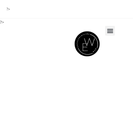
?>
?>