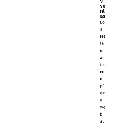
s
ve
nt
as
Lo
s
res
ta
ur
an
tes
co
n
pá
gin
a
we
b
au