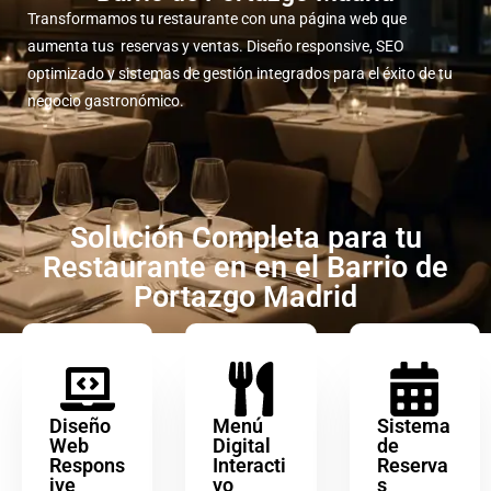
Transformamos tu restaurante con una página web que
aumenta tus reservas y ventas. Diseño responsive, SEO
optimizado y sistemas de gestión integrados para el éxito de tu
negocio gastronómico.
Solución Completa para tu
Restaurante en en el Barrio de
Portazgo Madrid
Diseño
Menú
Sistema
Web
Digital
de
Respons
Interacti
Reserva
ive
vo
s