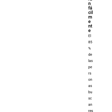
n
fá
cil
m
e
nt
e
El
85
%
de
las
pe
rs
on
as
bu
sc
an
res