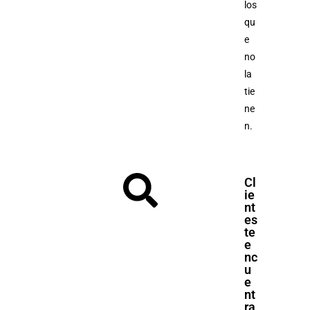
los
qu
e
no
la
tie
ne
n.
Cl
ie
nt
es
te
e
nc
u
e
nt
ra