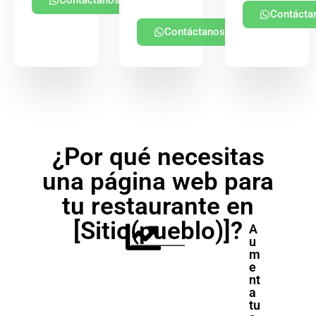
Contácta
Contáctanos
¿Por qué necesitas
una página web para
tu restaurante en
[Sitio(pueblo)]?
A
u
m
e
nt
a
tu