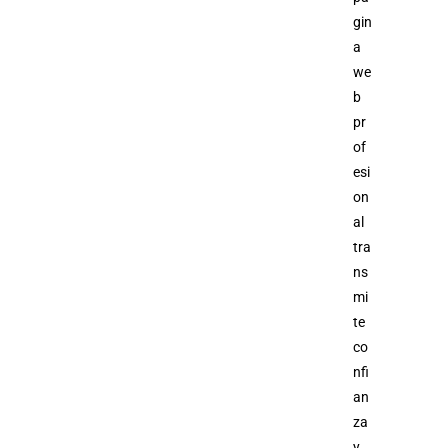
gin
a
we
b
pr
of
esi
on
al
tra
ns
mi
te
co
nfi
an
za
y