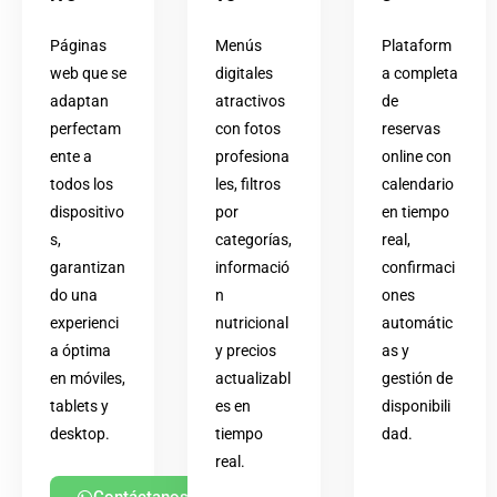
Páginas
Menús
Plataform
web que se
digitales
a completa
adaptan
atractivos
de
perfectam
con fotos
reservas
ente a
profesiona
online con
todos los
les, filtros
calendario
dispositivo
por
en tiempo
s,
categorías,
real,
garantizan
informació
confirmaci
do una
n
ones
experienci
nutricional
automátic
a óptima
y precios
as y
en móviles,
actualizabl
gestión de
tablets y
es en
disponibili
desktop.
tiempo
dad.
real.
Contáctanos