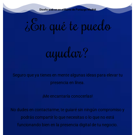
Diseño web en en el Barrio de Portazgo Madrid
¿En qué te puedo
ayudar?
Seguro que ya tienes en mente algunas ideas para elevar tu
presencia en línea.
¡Me encantaría conocerlas!
No dudes en contactarme; te guiaré sin ningún compromiso y
podrás compartir lo que necesitas o lo que no está
funcionando bien en la presencia digital de tu negocio.