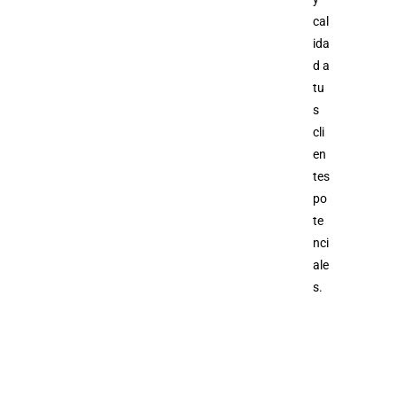
cal
ida
d a
tu
s
cli
en
tes
po
te
nci
ale
s.