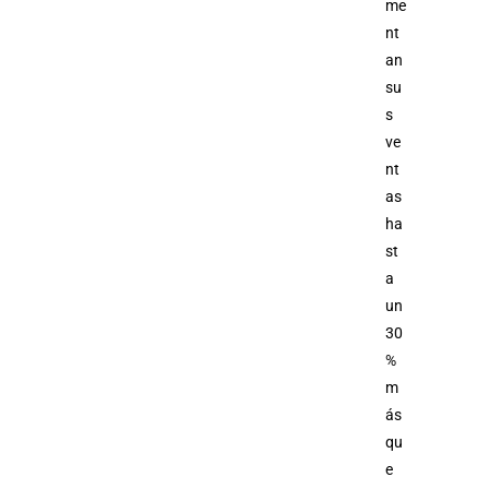
me
nt
an
su
s
ve
nt
as
ha
st
a
un
30
%
m
ás
qu
e