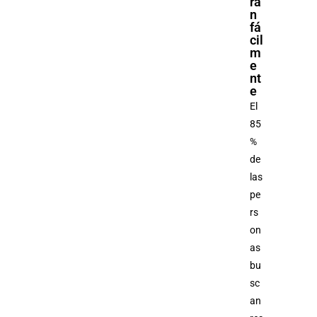
ra
n
fá
cil
m
e
nt
e
El
85
%
de
las
pe
rs
on
as
bu
sc
an