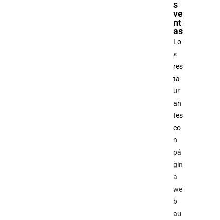
s
ve
nt
as
Lo
s
res
ta
ur
an
tes
co
n
pá
gin
a
we
b
au