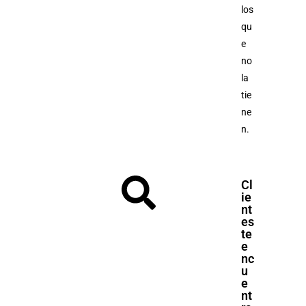
los
qu
e
no
la
tie
ne
n.
Cl
ie
nt
es
te
e
nc
u
e
nt