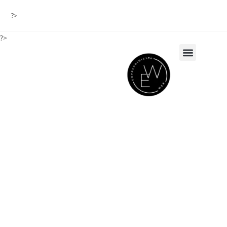
?>
?>