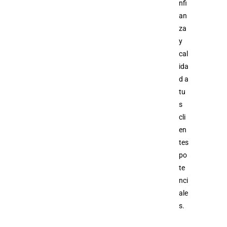
nfi
an
za
y
cal
ida
d a
tu
s
cli
en
tes
po
te
nci
ale
s.