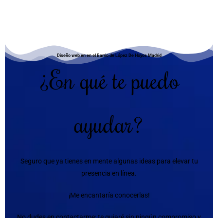
Diseño web en en el Barrio de López De Hoyos Madrid
¿En qué te puedo
ayudar?
Seguro que ya tienes en mente algunas ideas para elevar tu
presencia en línea.
¡Me encantaría conocerlas!
No dudes en contactarme; te guiaré sin ningún compromiso y