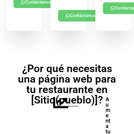
Contáctanos
Contácta
Contáctanos
¿Por qué necesitas
una página web para
tu restaurante en
[Sitio(pueblo)]?
A
u
m
e
nt
a
tu