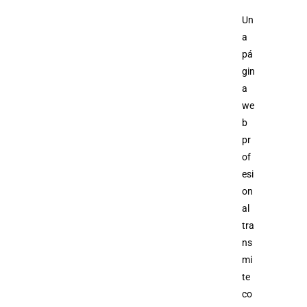
Un
a
pá
gin
a
we
b
pr
of
esi
on
al
tra
ns
mi
te
co