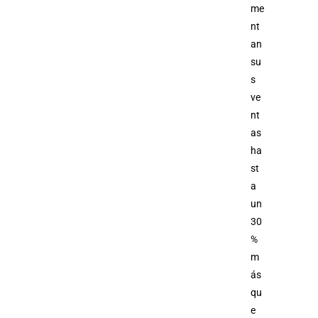
me
nt
an
su
s
ve
nt
as
ha
st
a
un
30
%
m
ás
qu
e