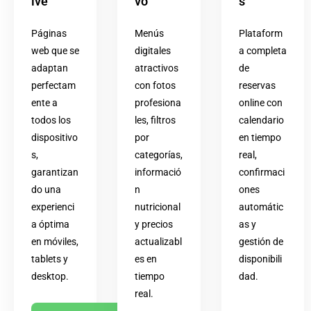
ive
vo
s
Páginas
Menús
Plataform
web que se
digitales
a completa
adaptan
atractivos
de
perfectam
con fotos
reservas
ente a
profesiona
online con
todos los
les, filtros
calendario
dispositivo
por
en tiempo
s,
categorías,
real,
garantizan
informació
confirmaci
do una
n
ones
experienci
nutricional
automátic
a óptima
y precios
as y
en móviles,
actualizabl
gestión de
tablets y
es en
disponibili
desktop.
tiempo
dad.
real.