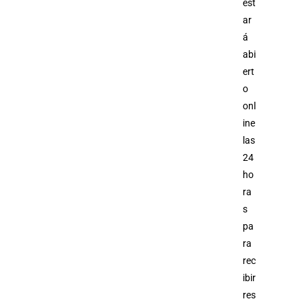
est
ar
á
abi
ert
o
onl
ine
las
24
ho
ra
s
pa
ra
rec
ibir
res