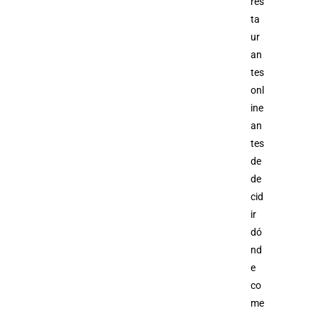
res
ta
ur
an
tes
onl
ine
an
tes
de
de
cid
ir
dó
nd
e
co
me