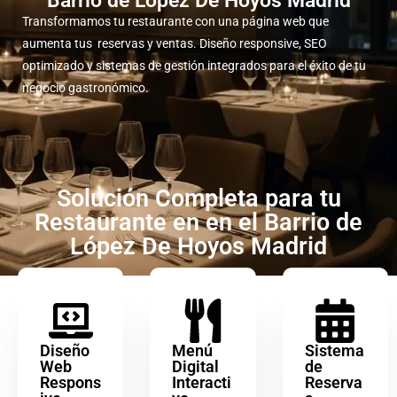
Barrio de López De Hoyos Madrid
Transformamos tu restaurante con una página web que
aumenta tus reservas y ventas. Diseño responsive, SEO
optimizado y sistemas de gestión integrados para el éxito de tu
negocio gastronómico.
Solución Completa para tu
Restaurante en en el Barrio de
López De Hoyos Madrid
Diseño
Menú
Sistema
Web
Digital
de
Respons
Interacti
Reserva