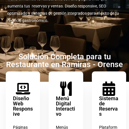
aumenta tus reservas y ventas. Diseño responsive, SEO
optimizado y sistemas de gestión integrados para el éxito de tu
negocio gastronómico.
Solución Completa para tu
Restaurante en Ramiras - Orense
Diseño
Menú
Sistema
Web
Digital
de
Respons
Interacti
Reserva
ive
vo
s
Páginas
Menús
Plataform