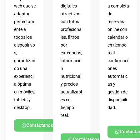
web que se
digitales
a completa
adaptan
atractivos
de
perfectam
con fotos
reservas
ente a
profesiona
online con
todos los
les, filtros
calendario
dispositivo
por
en tiempo
s,
categorías,
real,
garantizan
informació
confirmaci
do una
n
ones
experienci
nutricional
automátic
a óptima
y precios
as y
en móviles,
actualizabl
gestión de
tablets y
es en
disponibili
desktop.
tiempo
dad.
real.
Contáctanos
Contácta
Contáctanos