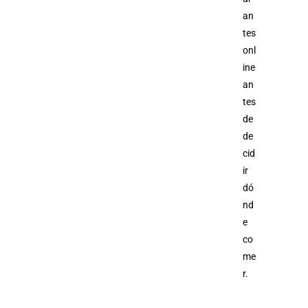
an
tes
onl
ine
an
tes
de
de
cid
ir
dó
nd
e
co
me
r.